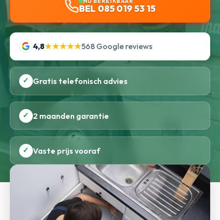
NU BEREIKBAAR
BEL 085 019 53 15
4,8
★★★★★
568 Google reviews
✓
Gratis telefonisch advies
✓
2 maanden garantie
✓
Vaste prijs vooraf