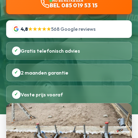
NU BEREIKBAAR
BEL 085 019 53 15
4,8
★★★★★
568 Google reviews
✓
Gratis telefonisch advies
✓
2 maanden garantie
✓
Vaste prijs vooraf