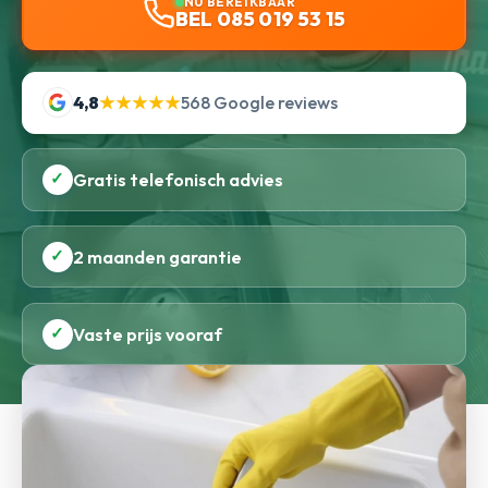
NU BEREIKBAAR
BEL 085 019 53 15
4,8
★★★★★
568 Google reviews
✓
Gratis telefonisch advies
✓
2 maanden garantie
✓
Vaste prijs vooraf