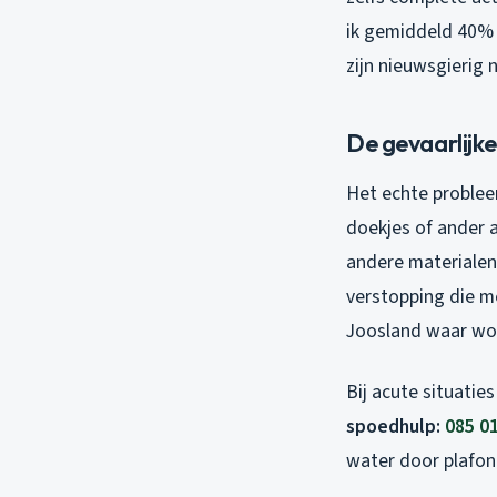
ik gemiddeld 40%
zijn nieuwsgierig 
De gevaarlijke
Het echte problee
doekjes of ander a
andere materialen
verstopping die me
Joosland waar won
Bij acute situatie
spoedhulp:
085 0
water door plafon