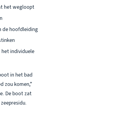
dat het wegloopt
en
in de hoofdleiding
stinken
 het individuele
boot in het bad
oed zou komen,”
he. De boot zat
 zeepresidu.