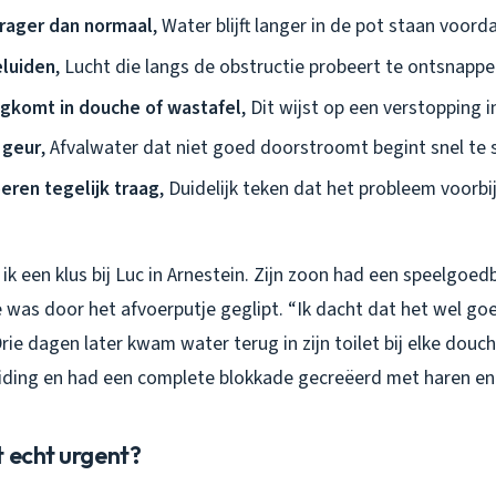
trager dan normaal
, Water blijft langer in de pot staan voor
luiden
, Lucht die langs de obstructie probeert te ontsnapp
ugkomt in douche of wastafel
, Dit wijst op een verstopping 
geur
, Afvalwater dat niet goed doorstroomt begint snel te 
ren tegelijk traag
, Duidelijk teken dat het probleem voorbij
k een klus bij Luc in Arnestein. Zijn zoon had een speelgoed
ie was door het afvoerputje geglipt. “Ik dacht dat het wel g
rie dagen later kwam water terug in zijn toilet bij elke douc
eiding en had een complete blokkade gecreëerd met haren en
t echt urgent?