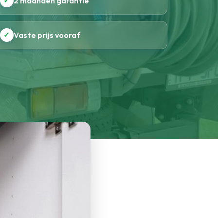
✓
2 maanden garantie
✓
Vaste prijs vooraf