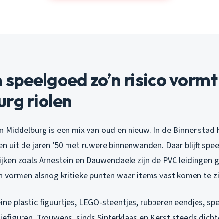
peelgoed zo’n risico vormt
rg riolen
in Middelburg is een mix van oud en nieuw. In de Binnenstad 
gen uit de jaren ’50 met ruwere binnenwanden. Daar blijft spe
ijken zoals Arnestein en Dauwendaele zijn de PVC leidingen 
 vormen alsnog kritieke punten waar items vast komen te zi
leine plastic figuurtjes, LEGO-steentjes, rubberen eendjes, s
iefiguren. Trouwens, sinds Sinterklaas en Kerst steeds dichte