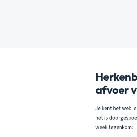
Herkenba
afvoer v
Je kent het wel: je
het is doorgespoel
week tegenkom: