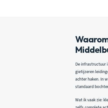
Waarom s
Middelbu
De infrastructuur 
gietijzeren leidin
achter haken. In w
standaard bochten
Wat ik vaak zie: k
zelfs complete act