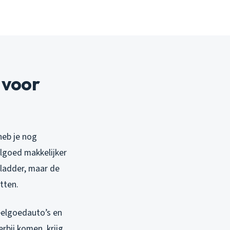
 voor
heb je nog
elgoed makkelijker
gladder, maar de
tten.
peelgoedauto’s en
rbij komen, krijg